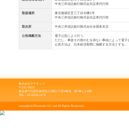
中央三井信託銀行株式会社証券代行部
取扱場所
東京都港区芝三丁目33番1号
中央三井信託銀行株式会社証券代行部
取次所
中央三井信託銀行株式会社全国各支店
公告掲載方法
電子公告により行う。
ただし、事故その他やむを得ない事由によって電子
公告方法は、日本経済新聞に掲載する方法とする。
株式会社テラネッツ
〒101-0025
東京都千代田区神田佐久間町1丁目9番地 第7東ビル8階
TEL：03-5209-1173
copyright(c)Terranetz Co.,Ltd All Rights Reserved.