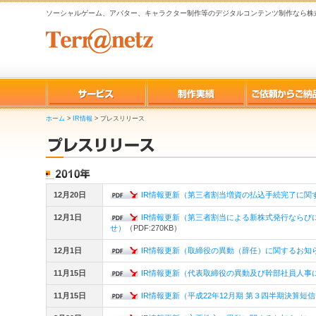
ソーシャルゲーム、アバター、キャラクター制作等のデジタルコンテンツ制作なら株
ホーム
>
IR情報
>
プレスリリース
12月20日
IR情報更新（第三者割当増資の払込手続完了に関
12月1日
IR情報更新（第三者割当による新株式発行ならび
せ）
（PDF:270KB）
12月1日
IR情報更新（取締役の異動（辞任）に関するお知
11月15日
IR情報更新（代表取締役の異動及び幹部社員人事
11月15日
IR情報更新（平成22年12月期 第３四半期決算短