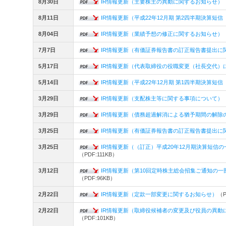
8月30日
IR情報更新（主要株主の異動に関するお知らせ）
8月11日
IR情報更新（平成22年12月期 第2四半期決算短
8月04日
IR情報更新（業績予想の修正に関するお知らせ）
7月7日
IR情報更新（有価証券報告書の訂正報告書提出に
5月17日
IR情報更新（代表取締役の役職変更（社長交代）
5月14日
IR情報更新（平成22年12月期 第1四半期決算短
3月29日
IR情報更新（支配株主等に関する事項について）
3月29日
IR情報更新（債務超過解消による猶予期間の解除
3月25日
IR情報更新（有価証券報告書の訂正報告書提出に
3月25日
IR情報更新（（訂正）平成20年12月期決算短信
（PDF:111KB）
3月12日
IR情報更新（第10回定時株主総会招集ご通知の
（PDF:96KB）
2月22日
IR情報更新（定款一部変更に関するお知らせ）
（P
2月22日
IR情報更新（取締役候補者の変更及び役員の異動
（PDF:101KB）