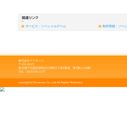
サービス：ソーシャルゲーム
制作実績：ソー
株式会社テラネッツ
〒101-0025
東京都千代田区神田佐久間町1丁目9番地 第7東ビル8階
TEL：03-5209-1173
copyright(c)Terranetz Co.,Ltd All Rights Reserved.