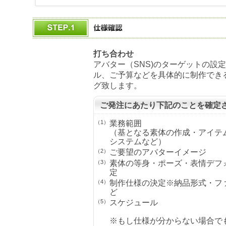
打ち合わせ
アバター（SNS)のターゲットの設
ル、ご予算などを具体的に制作でき
グ致します。
ご発注にあたり下記のことを確定
（1）
業務範囲
（基となる素体の作成・アイテ
システムなど）
（2）
ご要望のアバターイメージ
（3）
素体の等身・ポーズ・表情デフ
定
（4）
制作仕様の決定※納品形式・フ
ど
（5）
スケジュール
※もし仕様が分からない場合で