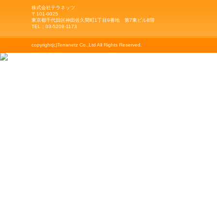
株式会社テラネッツ
〒101-0025
東京都千代田区神田佐久間町1丁目9番地 第7東ビル8階
TEL：03-5209-1173
copyright(c)Terranetz Co.,Ltd All Rights Reserved.