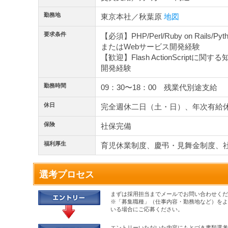
勤務地
東京本社／秋葉原
地図
要求条件
【必須】PHP/Perl/Ruby on Rails/
またはWebサービス開発経験
【歓迎】Flash ActionScript
開発経験
勤務時間
09：30〜18：00 残業代別途支給
休日
完全週休二日（土・日）、年次有給
保険
社保完備
福利厚生
育児休業制度、慶弔・見舞金制度、
選考プロセス
まずは採用担当までメールでお問い合わせくだ
※「募集職種」（仕事内容・勤務地など）をよ
いる場合にご応募ください。
エントリーいただいた内容にもとづき書類選考