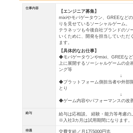
仕事内容
【エンジニア募集】
mixiやモバゲータウン、GREEなど
りを見せているソーシャルゲーム。
テラネッツも今後自社ブランドのソ
いくために、開発を担当していただ
ます。
【具体的なお仕事】
◆モバゲータウンやmixi、GREEな
上に展開するソーシャルゲームの企
ング等
↓
◆プラットフォーム側担当者や外部
とり
↓
◆ゲーム内容やパフォーマンスの改
給与
給与は応相談。 経験・能力等考慮の
※入社3カ月は試用期間になります。
待遇
交費支給／月1万5000円迄