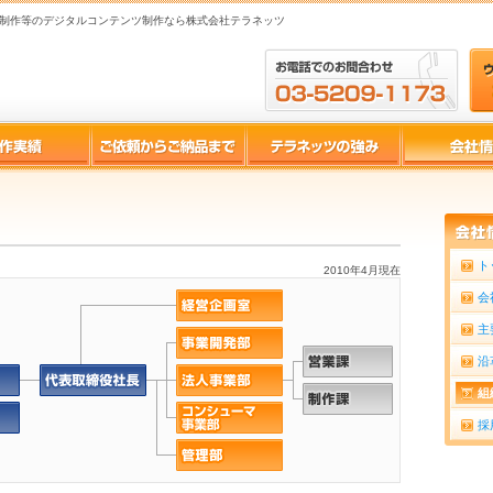
制作等のデジタルコンテンツ制作なら株式会社テラネッツ
ト
2010年4月現在
会
主
沿
組
採