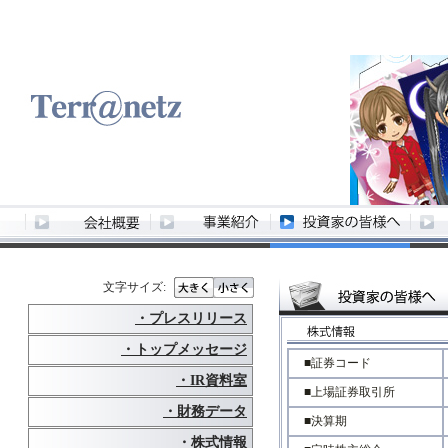
文字サイズ:
・プレスリリース
・トップメッセージ
■証券コード
・IR資料室
■上場証券取引所
・財務データ
■決算期
・株式情報