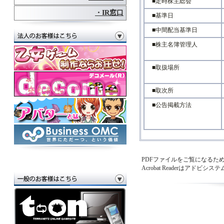
■定時株主総会
・IR窓口
■基準日
■中間配当基準日
■株主名簿管理人
■取扱場所
■取次所
■公告掲載方法
PDFファイルをご覧になるためには
Acrobat Readerはア