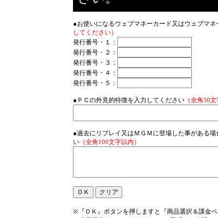
●お使いになるウェブマネーカード又はウェブマネ
してください）
発行番号・１：
発行番号・２：
発行番号・３：
発行番号・４：
発行番号・５：
●ＰＣの外見的特徴を入力してください
（全角50
●過去にリプレイ又はＭＧＭに登場した事がある場
い
（全角100文字以内）
※『ＯＫ』ボタンを押しますと『商品選択＆課金ペ