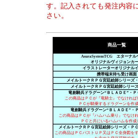
す。記入されても発注内容
さい。
商品一覧
AsuraSystemTCG エターナ
オリジナルヴィジョンカ
イラストレーターオリジナル
携帯端末待ち受け画面
メイルトークＲＰＧ宮廷絵師シリーズ
メイルトークＲＰＧ宮廷絵師シリー
竜創騎兵ドラグーン“ＢＬＡＤＥ”・Ｐ
この商品はＰＣが『竜騎士』でなければ
ＰＣが騎乗するドラグーンを作
竜創騎兵ドラグーン“ＢＬＡＤＥ”・
この商品はＰＣが『ハムハム乗り』でなけ
ＰＣと共にいるハムハムを作成
メイルトークＲＰＧ宮廷絵師シリーズ・Ｐ
この商品はＰＣバストＵＰ又はＰＣ全身図を