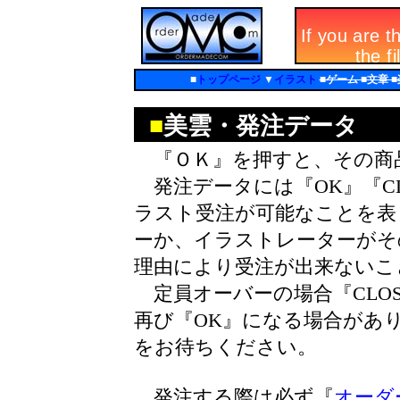
■
トップページ
▼
イラスト
■ゲーム ■文章 
■
美雲・発注データ
『ＯＫ』を押すと、その商
発注データには『OK』『CL
ラスト受注が可能なことを表し
ーか、イラストレーターがそ
理由により受注が出来ないこ
定員オーバーの場合『CLO
再び『OK』になる場合があ
をお待ちください。
発注する際は必ず『
オーダ