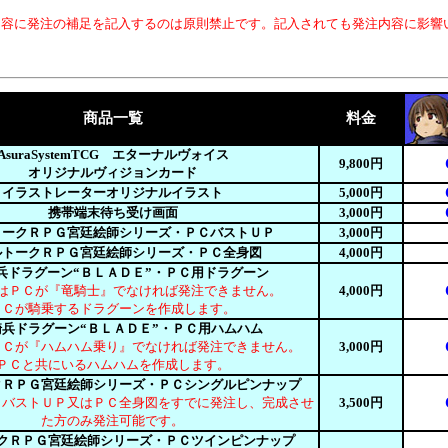
内容に発注の補足を記入するのは原則禁止です。記入されても発注内容に影響
商品一覧
料金
AsuraSystemTCG エターナルヴォイス
9,800円
オリジナルヴィジョンカード
イラストレーターオリジナルイラスト
5,000円
携帯端末待ち受け画面
3,000円
トークＲＰＧ宮廷絵師シリーズ・ＰＣバストＵＰ
3,000円
ルトークＲＰＧ宮廷絵師シリーズ・ＰＣ全身図
4,000円
兵ドラグーン“ＢＬＡＤＥ”・ＰＣ用ドラグーン
はＰＣが『竜騎士』でなければ発注できません。
4,000円
ＰＣが騎乗するドラグーンを作成します。
兵ドラグーン“ＢＬＡＤＥ”・ＰＣ用ハムハム
ＰＣが『ハムハム乗り』でなければ発注できません。
3,000円
ＰＣと共にいるハムハムを作成します。
クＲＰＧ宮廷絵師シリーズ・ＰＣシングルピンナップ
ＣバストＵＰ又はＰＣ全身図をすでに発注し、完成させ
3,500円
た方のみ発注可能です。
クＲＰＧ宮廷絵師シリーズ・ＰＣツインピンナップ