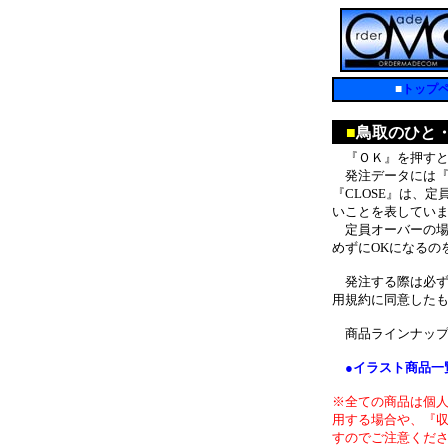
■
トップ
■
鳥取のひと
『ＯＫ』を押すと
発注データには『O
『CLOSE』は、
いことを表してい
定員オーバーの場合
めずにOKになるの
発注する際は必ず
用規約に同意した
商品ラインナップ
●イラスト商品一
※全ての商品は個
用する場合や、『
すのでご注意くだ