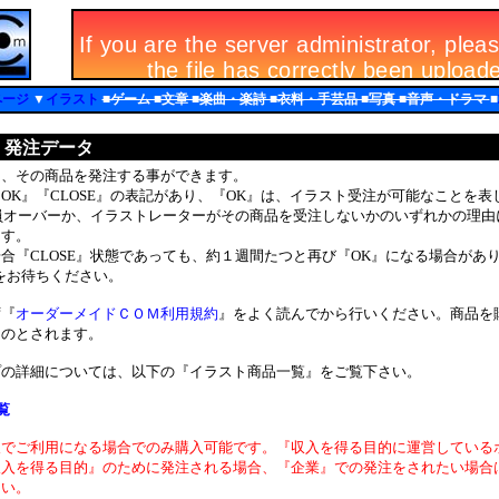
ページ
▼
イラスト
■ゲーム ■文章 ■楽曲・楽詩 ■衣料・手芸品 ■写真 ■音声・ドラマ
■
・発注データ
、その商品を発注する事ができます。
K』『CLOSE』の表記があり、『OK』は、イラスト受注が可能なことを表
定員オーバーか、イラストレーターがその商品を受注しないかのいずれかの理
ます。
『CLOSE』状態であっても、約１週間たつと再び『OK』になる場合があ
をお待ちください。
『
オーダーメイドＣＯＭ利用規約
』をよく読んでから行いください。商品を
ものとされます。
の詳細については、以下の『イラスト商品一覧』をご覧下さい。
覧
人でご利用になる場合でのみ購入可能です。『収入を得る目的に運営している
収入を得る目的』のために発注される場合、『企業』での発注をされたい場合
さい。