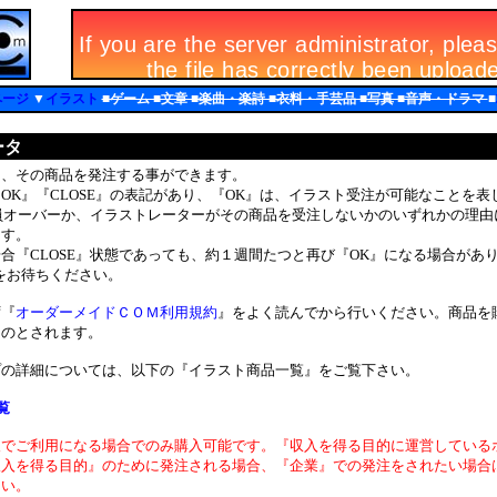
ページ
▼
イラスト
■ゲーム ■文章 ■楽曲・楽詩 ■衣料・手芸品 ■写真 ■音声・ドラマ
■
ータ
、その商品を発注する事ができます。
K』『CLOSE』の表記があり、『OK』は、イラスト受注が可能なことを表
定員オーバーか、イラストレーターがその商品を受注しないかのいずれかの理
ます。
『CLOSE』状態であっても、約１週間たつと再び『OK』になる場合があ
をお待ちください。
『
オーダーメイドＣＯＭ利用規約
』をよく読んでから行いください。商品を
ものとされます。
の詳細については、以下の『イラスト商品一覧』をご覧下さい。
覧
人でご利用になる場合でのみ購入可能です。『収入を得る目的に運営している
収入を得る目的』のために発注される場合、『企業』での発注をされたい場合
さい。