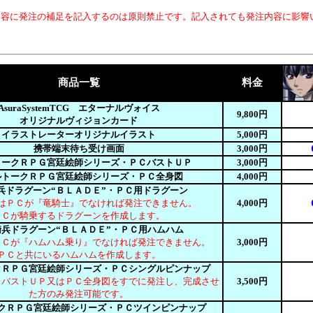
内容に発注の補足を記入するのは原則禁止です。記入されても発注内容に影響
商品一覧
料金
AsuraSystemTCG エターナルヴォイス
9,800円
オリジナルヴィジョンカード
イラストレーターオリジナルイラスト
5,000円
携帯端末待ち受け画面
3,000円
トークＲＰＧ宮廷絵師シリーズ・ＰＣバストＵＰ
3,000円
ルトークＲＰＧ宮廷絵師シリーズ・ＰＣ全身図
4,000円
兵ドラグーン“ＢＬＡＤＥ”・ＰＣ用ドラグーン
はＰＣが『竜騎士』でなければ発注できません。
4,000円
ＰＣが騎乗するドラグーンを作成します。
兵ドラグーン“ＢＬＡＤＥ”・ＰＣ用ハムハム
ＰＣが『ハムハム乗り』でなければ発注できません。
3,000円
ＰＣと共にいるハムハムを作成します。
クＲＰＧ宮廷絵師シリーズ・ＰＣシングルピンナップ
ＣバストＵＰ又はＰＣ全身図をすでに発注し、完成させ
3,500円
た方のみ発注可能です。
クＲＰＧ宮廷絵師シリーズ・ＰＣツインピンナップ