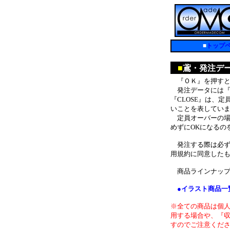
■
トップ
■
鳶・発注デ
『ＯＫ』を押すと
発注データには『O
『CLOSE』は、
いことを表してい
定員オーバーの場合
めずにOKになるの
発注する際は必ず
用規約に同意した
商品ラインナップ
●イラスト商品一
※全ての商品は個
用する場合や、『
すのでご注意くだ