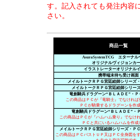
す。記入されても発注内容
さい。
商品一覧
AsuraSystemTCG エターナ
オリジナルヴィジョンカ
イラストレーターオリジナル
携帯端末待ち受け画面
メイルトークＲＰＧ宮廷絵師シリーズ
メイルトークＲＰＧ宮廷絵師シリー
竜創騎兵ドラグーン“ＢＬＡＤＥ”・Ｐ
この商品はＰＣが『竜騎士』でなければ
ＰＣが騎乗するドラグーンを作
竜創騎兵ドラグーン“ＢＬＡＤＥ”・
この商品はＰＣが『ハムハム乗り』でなけ
ＰＣと共にいるハムハムを作成
メイルトークＲＰＧ宮廷絵師シリーズ・Ｐ
この商品はＰＣバストＵＰ又はＰＣ全身図を