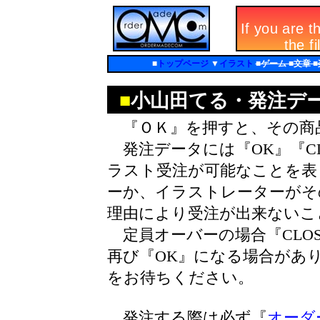
■
トップページ
▼
イラスト
■ゲーム ■文章 
■
小山田てる・発注デ
『ＯＫ』を押すと、その商
発注データには『OK』『CL
ラスト受注が可能なことを表し
ーか、イラストレーターがそ
理由により受注が出来ないこ
定員オーバーの場合『CLO
再び『OK』になる場合があ
をお待ちください。
発注する際は必ず『
オーダ