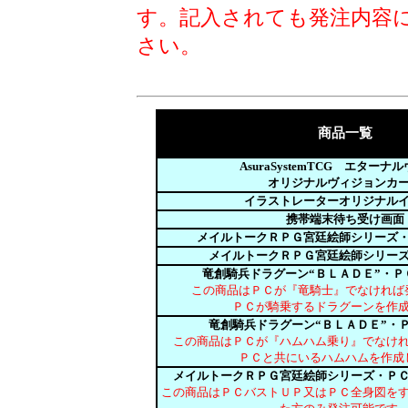
す。記入されても発注内容
さい。
商品一覧
AsuraSystemTCG エターナ
オリジナルヴィジョンカ
イラストレーターオリジナル
携帯端末待ち受け画面
メイルトークＲＰＧ宮廷絵師シリーズ
メイルトークＲＰＧ宮廷絵師シリー
竜創騎兵ドラグーン“ＢＬＡＤＥ”・Ｐ
この商品はＰＣが『竜騎士』でなければ
ＰＣが騎乗するドラグーンを作
竜創騎兵ドラグーン“ＢＬＡＤＥ”・
この商品はＰＣが『ハムハム乗り』でなけ
ＰＣと共にいるハムハムを作成
メイルトークＲＰＧ宮廷絵師シリーズ・Ｐ
この商品はＰＣバストＵＰ又はＰＣ全身図を