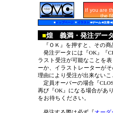
■
トップページ
▼
イラスト
■ゲーム ■文章 
■
煌 義満・発注デー
『ＯＫ』を押すと、その商
発注データには『OK』『CL
ラスト受注が可能なことを表し
ーか、イラストレーターがそ
理由により受注が出来ないこ
定員オーバーの場合『CLO
再び『OK』になる場合があ
をお待ちください。
発注する際は必ず『
オーダ