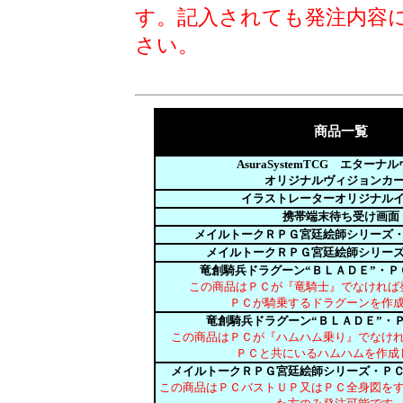
す。記入されても発注内容
さい。
商品一覧
AsuraSystemTCG エターナ
オリジナルヴィジョンカ
イラストレーターオリジナル
携帯端末待ち受け画面
メイルトークＲＰＧ宮廷絵師シリーズ
メイルトークＲＰＧ宮廷絵師シリー
竜創騎兵ドラグーン“ＢＬＡＤＥ”・Ｐ
この商品はＰＣが『竜騎士』でなければ
ＰＣが騎乗するドラグーンを作
竜創騎兵ドラグーン“ＢＬＡＤＥ”・
この商品はＰＣが『ハムハム乗り』でなけ
ＰＣと共にいるハムハムを作成
メイルトークＲＰＧ宮廷絵師シリーズ・Ｐ
この商品はＰＣバストＵＰ又はＰＣ全身図を