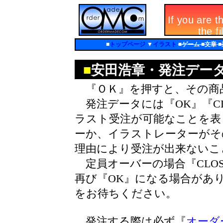
■
トップページ
▼
イラスト
■ゲーム ■文章 
■
安田浩章・発注デー
『ＯＫ』を押すと、その商
発注データには『OK』『CL
ラスト受注が可能なことを表し
ーか、イラストレーターがそ
理由により受注が出来ないこ
定員オーバーの場合『CLO
再び『OK』になる場合があ
をお待ちください。
発注する際は必ず『
オーダ