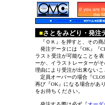
■
トップページ
▼
イラスト
■ゲーム ■文章 
■
さとをみどり・発注
『ＯＫ』を押すと、その商
発注データには『OK』『CL
ラスト受注が可能なことを表し
ーか、イラストレーターがそ
理由により受注が出来ないこ
定員オーバーの場合『CLO
再び『OK』になる場合があ
をお待ちください。
発注する際は必ず『
オーダ