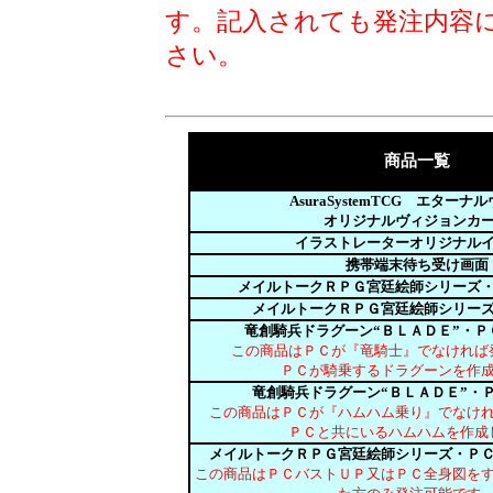
す。記入されても発注内容
さい。
商品一覧
AsuraSystemTCG エターナ
オリジナルヴィジョンカ
イラストレーターオリジナル
携帯端末待ち受け画面
メイルトークＲＰＧ宮廷絵師シリーズ
メイルトークＲＰＧ宮廷絵師シリー
竜創騎兵ドラグーン“ＢＬＡＤＥ”・Ｐ
この商品はＰＣが『竜騎士』でなければ
ＰＣが騎乗するドラグーンを作
竜創騎兵ドラグーン“ＢＬＡＤＥ”・
この商品はＰＣが『ハムハム乗り』でなけ
ＰＣと共にいるハムハムを作成
メイルトークＲＰＧ宮廷絵師シリーズ・Ｐ
この商品はＰＣバストＵＰ又はＰＣ全身図を