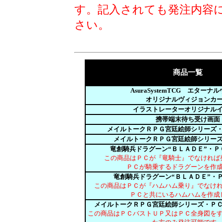
す。記入されても発注内容
さい。
商品一覧
AsuraSystemTCG エターナ
オリジナルヴィジョンカ
イラストレーターオリジナル
携帯端末待ち受け画面
メイルトークＲＰＧ宮廷絵師シリーズ
メイルトークＲＰＧ宮廷絵師シリー
竜創騎兵ドラグーン“ＢＬＡＤＥ”・Ｐ
この商品はＰＣが『竜騎士』でなければ
ＰＣが騎乗するドラグーンを作
竜創騎兵ドラグーン“ＢＬＡＤＥ”・
この商品はＰＣが『ハムハム乗り』でなけ
ＰＣと共にいるハムハムを作成
メイルトークＲＰＧ宮廷絵師シリーズ・Ｐ
この商品はＰＣバストＵＰ又はＰＣ全身図を