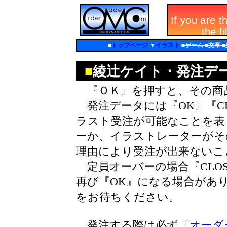
■
トップページ
▼
イラスト
■ゲーム ■文章 
■
綾辻ケイト・発注デ
『ＯＫ』を押すと、その商
発注データには『OK』『CL
ラスト受注が可能なことを表し
ーか、イラストレーターがそ
理由により受注が出来ないこ
定員オーバーの場合『CLO
再び『OK』になる場合があ
をお待ちください。
発注する際は必ず『
オーダ