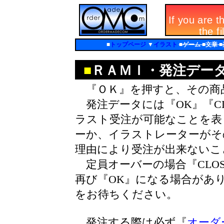
■
トップページ
▼
イラスト
■ゲーム ■文章 
■
ＲＡＭＩ・発注デー
『ＯＫ』を押すと、その商
発注データには『OK』『CL
ラスト受注が可能なことを表し
ーか、イラストレーターがそ
理由により受注が出来ないこ
定員オーバーの場合『CLO
再び『OK』になる場合があ
をお待ちください。
発注する際は必ず『
オーダ