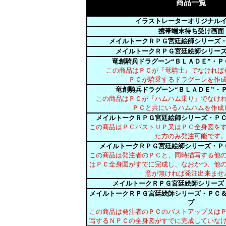
商品一覧
イラストレーターオリジナル
携帯端末待ち受け画面
メイルトークＲＰＧ宮廷絵師シリーズ
メイルトークＲＰＧ宮廷絵師シリー
竜創騎兵ドラグーン“ＢＬＡＤＥ”・Ｐ
この商品はＰＣが『竜騎士』でなければ
ＰＣが騎乗するドラグーンを作
竜創騎兵ドラグーン“ＢＬＡＤＥ”・
この商品はＰＣが『ハムハム乗り』でなけ
ＰＣと共にいるハムハムを作成
メイルトークＲＰＧ宮廷絵師シリーズ・Ｐ
この商品はＰＣバストＵＰ又はＰＣ全身図を
た方のみ発注可能です
メイルトークＲＰＧ宮廷絵師シリーズ・Ｐ
この商品は発注者のＰＣと、同時描写する他
はＰＣ全身図がすでに完成し、なおかつ、他
意が無ければ発注出来ませ
メイルトークＲＰＧ宮廷絵師シリーズ
メイルトークＲＰＧ宮廷絵師シリーズ・ＰＣ
プ
この商品は発注者のＰＣのバストアップ又は
写するＮＰＣの全身図がすでに完成していな