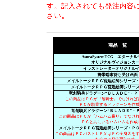
す。記入されても発注内容
さい。
商品一覧
AsuraSystemTCG エターナ
オリジナルヴィジョンカ
イラストレーターオリジナル
携帯端末待ち受け画面
メイルトークＲＰＧ宮廷絵師シリーズ
メイルトークＲＰＧ宮廷絵師シリー
竜創騎兵ドラグーン“ＢＬＡＤＥ”・Ｐ
この商品はＰＣが『竜騎士』でなければ
ＰＣが騎乗するドラグーンを作
竜創騎兵ドラグーン“ＢＬＡＤＥ”・
この商品はＰＣが『ハムハム乗り』でなけ
ＰＣと共にいるハムハムを作成
メイルトークＲＰＧ宮廷絵師シリーズ・Ｐ
この商品はＰＣバストＵＰ又はＰＣ全身図を