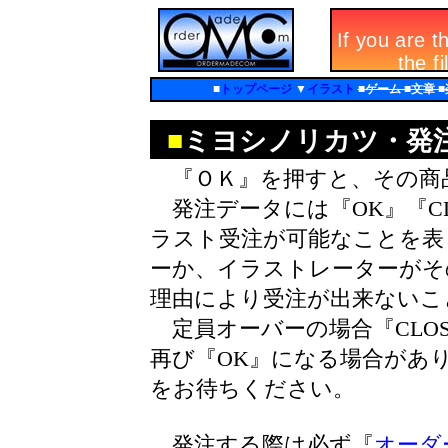
■
トップページ
▼
イラスト
■ゲーム ■文章 
■
ミヨシノリカツ・発
『ＯＫ』を押すと、その商
発注データには『OK』『CL
ラスト受注が可能なことを表し
ーか、イラストレーターがそ
理由により受注が出来ないこ
定員オーバーの場合『CLO
再び『OK』になる場合があ
をお待ちください。
発注する際は必ず『
オーダ