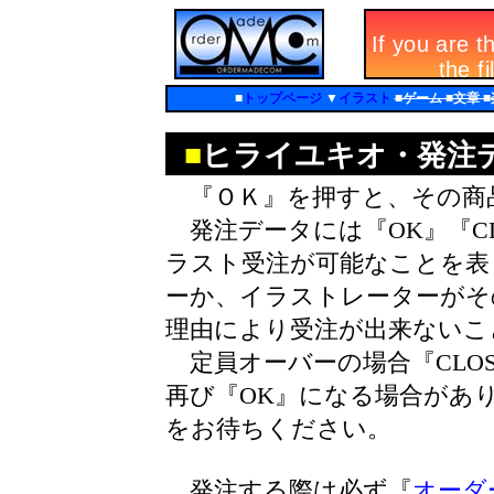
■
トップページ
▼
イラスト
■ゲーム ■文章 
■
ヒライユキオ・発注
『ＯＫ』を押すと、その商
発注データには『OK』『CL
ラスト受注が可能なことを表し
ーか、イラストレーターがそ
理由により受注が出来ないこ
定員オーバーの場合『CLO
再び『OK』になる場合があ
をお待ちください。
発注する際は必ず『
オーダ