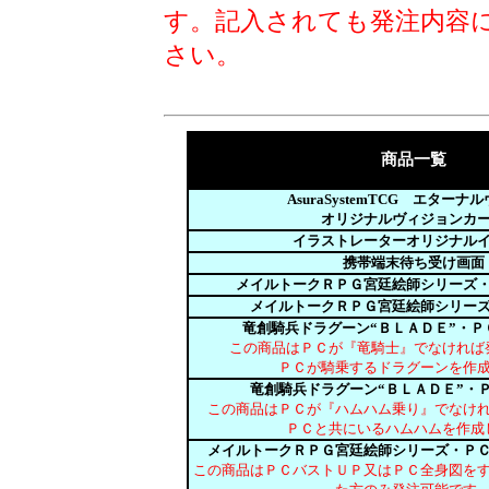
す。記入されても発注内容
さい。
商品一覧
AsuraSystemTCG エターナ
オリジナルヴィジョンカ
イラストレーターオリジナル
携帯端末待ち受け画面
メイルトークＲＰＧ宮廷絵師シリーズ
メイルトークＲＰＧ宮廷絵師シリー
竜創騎兵ドラグーン“ＢＬＡＤＥ”・Ｐ
この商品はＰＣが『竜騎士』でなければ
ＰＣが騎乗するドラグーンを作
竜創騎兵ドラグーン“ＢＬＡＤＥ”・
この商品はＰＣが『ハムハム乗り』でなけ
ＰＣと共にいるハムハムを作成
メイルトークＲＰＧ宮廷絵師シリーズ・Ｐ
この商品はＰＣバストＵＰ又はＰＣ全身図を