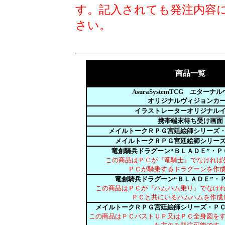
す。記入されても発注内容
さい。
商品一覧
AsuraSystemTCG エターナ
オリジナルヴィジョンカ
イラストレーターオリジナル
携帯端末待ち受け画面
メイルトークＲＰＧ宮廷絵師シリーズ
メイルトークＲＰＧ宮廷絵師シリー
竜創騎兵ドラグーン“ＢＬＡＤＥ”・Ｐ
この商品はＰＣが『竜騎士』でなければ
ＰＣが騎乗するドラグーンを作
竜創騎兵ドラグーン“ＢＬＡＤＥ”・
この商品はＰＣが『ハムハム乗り』でなけ
ＰＣと共にいるハムハムを作成
メイルトークＲＰＧ宮廷絵師シリーズ・Ｐ
この商品はＰＣバストＵＰ又はＰＣ全身図を