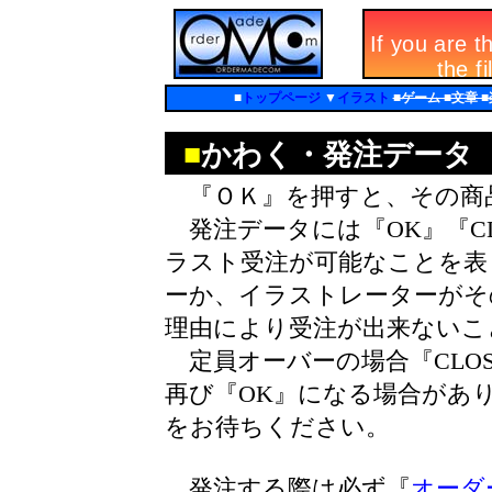
■
トップページ
▼
イラスト
■ゲーム ■文章 
■
かわく・発注データ
『ＯＫ』を押すと、その商
発注データには『OK』『CL
ラスト受注が可能なことを表し
ーか、イラストレーターがそ
理由により受注が出来ないこ
定員オーバーの場合『CLO
再び『OK』になる場合があ
をお待ちください。
発注する際は必ず『
オーダ