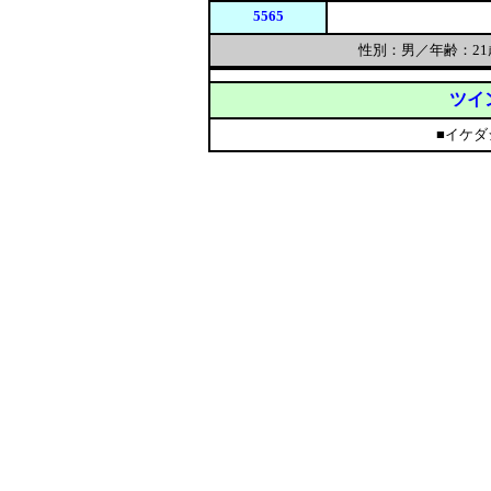
5565
性別：男／年齢：2
ツイ
■イケダ