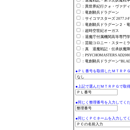
：退魔戦記・第３次妖魔戦
：異世界紀行クォ・ヴァデ
：竜創騎兵ドラグーン
：サイコマスターズ 2077.J-Fi
：竜創騎兵ドラグーン２・
：超時空世紀オーガス
：退魔庁付属機関高等専門
：芸能コロニー・スターミ
：真 退魔戦記・伝承妖魔
：PSYCHOMASTERS AD2080
：竜創騎兵ドラグーン“BLAD
●ＰＬ番号を取得したＭＴＲＰ
●上記で選んだＭＴＲＰＧで取
●同じく整理番号を入力してく
●同じくＰＣネームを入力して