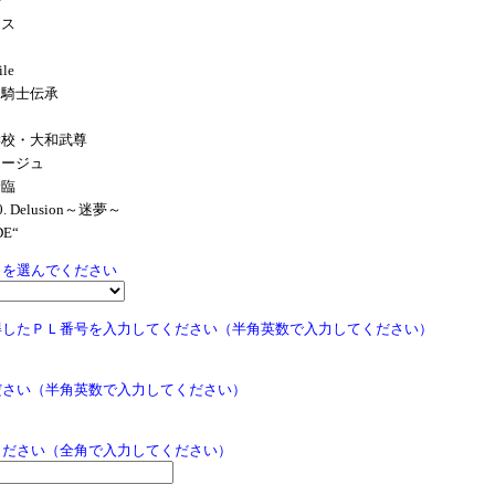
争
ィス
le
竜騎士伝承
学校・大和武尊
ラージュ
降臨
. Delusion～迷夢～
E“
Ｇを選んでください
得したＰＬ番号を入力してください（半角英数で入力してください）
ださい（半角英数で入力してください）
ください（全角で入力してください）