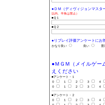
●ＤＭ（ディヴィジョンマスタ
以内、半角は禁止）
■Ｑ１
■Ｑ２
●リプレイ評価アンケートにお
かなり良い
良い
普
●ＭＧＭ（メイルゲー
えください
■アンケート・１
０
１
２
３
４
０
１
２
３
４
■アンケート・２
０
１
２
３
４
０
１
２
３
４