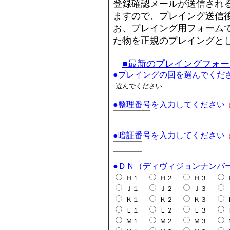
登録確認メールが送信され
ますので、プレイング送信
お、プレイング用フォーム
た物を正規のプレイングと
■最新のプレイングフォーム「
●プレイングの回を選んでくだ
●整理番号を入力してください
●暗証番号を入力してください
●ＤＮ（ディヴィジョンナンバ
Ｈ１
Ｈ２
Ｈ３
Ｊ１
Ｊ２
Ｊ３
Ｋ１
Ｋ２
Ｋ３
Ｌ１
Ｌ２
Ｌ３
Ｍ１
Ｍ２
Ｍ３