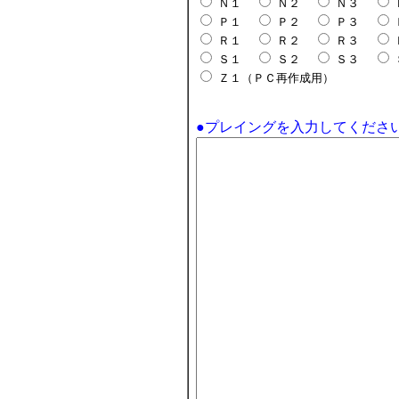
Ｎ１
Ｎ２
Ｎ３
Ｐ１
Ｐ２
Ｐ３
Ｒ１
Ｒ２
Ｒ３
Ｓ１
Ｓ２
Ｓ３
Ｚ１（ＰＣ再作成用）
●プレイングを入力してくださ