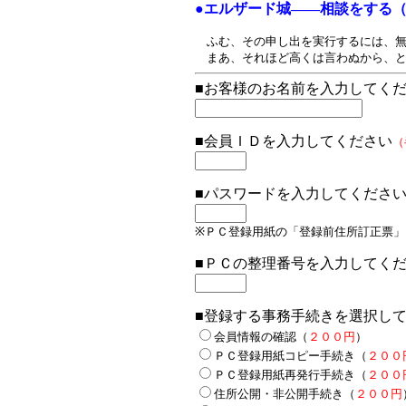
●エルザード城――相談をする
ふむ、その申し出を実行するには、無
まあ、それほど高くは言わぬから、と
■お客様のお名前を入力してく
■会員ＩＤを入力してください
（
■パスワードを入力してくださ
※ＰＣ登録用紙の「登録前住所訂正票」
■ＰＣの整理番号を入力してく
■登録する事務手続きを選択し
会員情報の確認（
２００円
）
ＰＣ登録用紙コピー手続き（
２００
ＰＣ登録用紙再発行手続き（
２００
住所公開・非公開手続き（
２００円