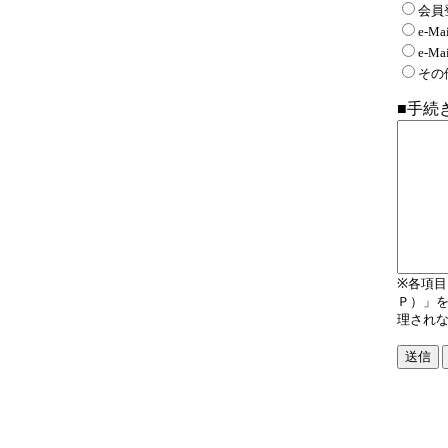
会員
e-
e-
その
■手続
※各項
Ｐ）」
理され