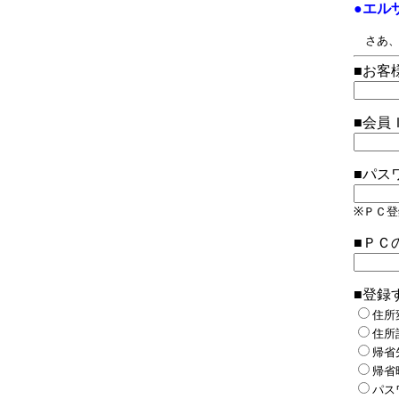
●エル
さあ、
■お客
■会員
■パス
※ＰＣ
■ＰＣ
■登録
住所
住所
帰省
帰省
パス