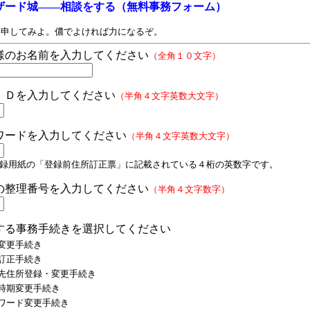
ザード城――相談をする（無料事務フォーム）
申してみよ。儂でよければ力になるぞ。
様のお名前を入力してください
（全角１０文字）
ＩＤを入力してください
（半角４文字英数大文字）
ワードを入力してください
（半角４文字英数大文字）
登録用紙の「登録前住所訂正票」に記載されている４桁の英数字です。
の整理番号を入力してください
（半角４文字数字）
する事務手続きを選択してください
変更手続き
訂正手続き
先住所登録・変更手続き
時期変更手続き
ワード変更手続き