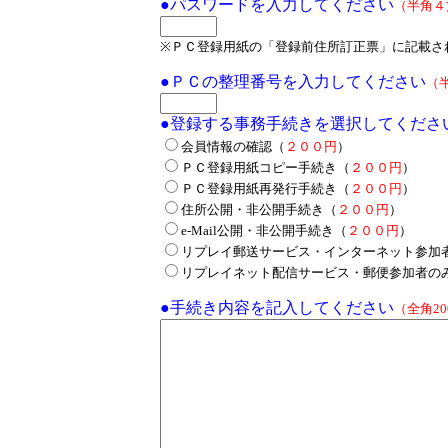
●パスワードを入力してください
（半角４
※ＰＣ登録用紙の「登録前住所訂正票」に記載さ
●ＰＣの整理番号を入力してください
（
●登録する事務手続きを選択してくださ
会員情報の確認（
２００円
）
ＰＣ登録用紙コピー手続き（
２００円
）
ＰＣ登録用紙再発行手続き（
２００円
）
住所公開・非公開手続き（
２００円
）
e-Mail公開・非公開手続き（
２００円
）
リプレイ郵送サービス・インターネット参加
リプレイネット配信サービス・郵便参加者の
●手続き内容を記入してください
（全角2