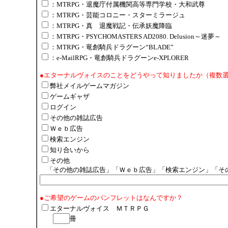
：MTRPG・退魔庁付属機関高等専門学校・大和武尊
：MTRPG・芸能コロニー・スターミラージュ
：MTRPG・真 退魔戦記・伝承妖魔降臨
：MTRPG・PSYCHOMASTERS AD2080. Delusion～迷夢～
：MTRPG・竜創騎兵ドラグーン“BLADE”
：e-MailRPG・竜創騎兵ドラグーンe-XPLORER
●エターナルヴォイスのことをどうやって知りましたか（複数
弊社メイルゲームマガジン
ゲームギャザ
ログイン
その他の雑誌広告
Ｗｅｂ広告
検索エンジン
知り合いから
その他
「その他の雑誌広告」「Ｗｅｂ広告」「検索エンジン」「そ
●ご希望のゲームのパンフレットはなんですか？
エターナルヴォイス ＭＴＲＰＧ
冊