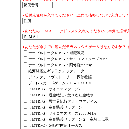
●送付先住所を入れてください（全角で省略しないで入力して
●あなたのＥ-ＭＡＩＬアドレスを入れてください（半角で必ず
●あなたが今までに遊んだテラネッツのゲームはなんですか？
テーブルトークＲＰＧ・退魔戦記
テーブルトークＲＰＧ・サイコマスターズ2065.
テーブルトークＲＰＧ・阿修羅fantasy
銀河開拓史ギャラクテックアーク
ディテクティヴストーリー・探偵物語
プロレスカードゲーム・ＦＡＴＭＡＮ
：MTRPG・サイコマスターズ2070.
：MTRPG・退魔戦記・第３次妖魔戦争
：MTRPG・異世界紀行クォ・ヴァディス
：MTRPG・竜創騎兵ドラグーン
：MTRPG・サイコマスターズ2077.J-File
：MTRPG・竜創騎兵ドラグーン２・竜騎士伝承
：MTRPG・超時空世紀オーガス