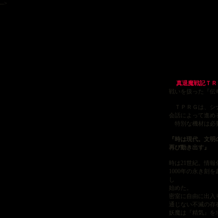
-->
真退魔戦記ＴＲ
戦いを扱った『伝
ＴＰＲＧは、シナ
会話によって進め
特別な機材は必要
『時は現代。文明
再び動き出す』
時は21世紀。情
1000年の永き刻
し
始めた。
密室に自由に出入
通じない不滅の存
妖魔は『精気』を