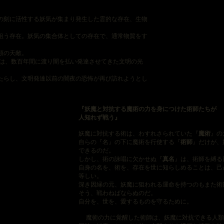
刻に活性する妖気が集まり発生した霊的な存在、生物
狙う存在。妖気の集合体としての存在で、通常物質をす
類の天敵。
、数百年間に渡り闇を払い発達させてきた文明の光
たらし、文明発達以前の闇夜の恐怖が再び訪れようとし
『妖魔と対抗する魔術の力を身につけた術師たちが
人知れず戦う』
妖魔に対抗する術は、わすれさられていた『
魔術
』の
自らの『名』の下に魔術を行使する『
術師
』だけが、
できるのだ。
しかし、術の詠唱に欠かせぬ『
真名
』は、術師を縛る
自身の名を、術を、存在を世に知らしめることは、己
等しい。
深き因縁の元、妖魔に狙われる運命を持つのもまた術師
そう、戦わねばならぬのだ。
自分を、世を、愛するものを守るために。
魔術の力に覚醒した術師は、妖魔に対抗できる人類