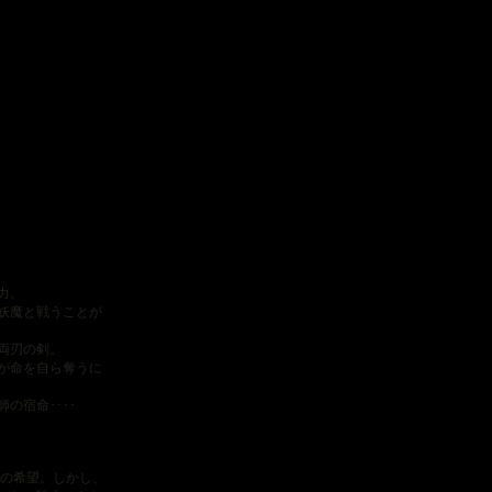
力。
妖魔と戦うことが
両刃の剣。
が命を自ら奪うに
の宿命････
の希望。しかし、