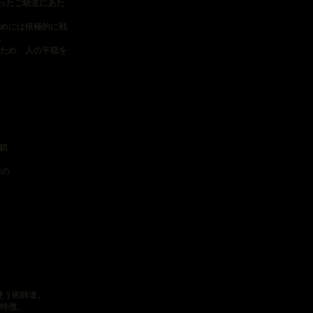
ったご馳走にあた
めには積極的に戦
。
ため、人の平穏を
鎖
術の
使う術師達。
特徴。