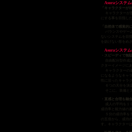
Asuraシステ
「キャラクターが
キャラクターが思
にする事を目指し
「自然体で感覚的
バランスやゲーム
ないシステムを目
を妨げない形をめ
Asuraシステ
・スピーディで無
自由配分型作成法
クターイメージに
キャラクターの基
になるようなキャ
性に沿ったキャラ
６つの天分を決定
そこに、装備とス
・直感と合理を融
成人の平均を１０
成功率と能力値の
５分の成功率を５
の五倍から、成功
す。キャラクター