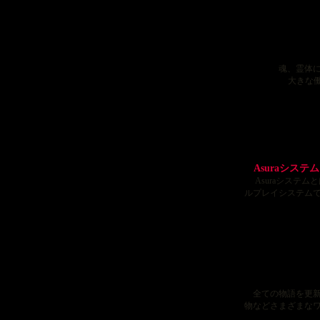
魂、霊体
大きな
Asuraシステ
Asuraシステム
ルプレイシステム
全ての物語を更新
物などさまざまな