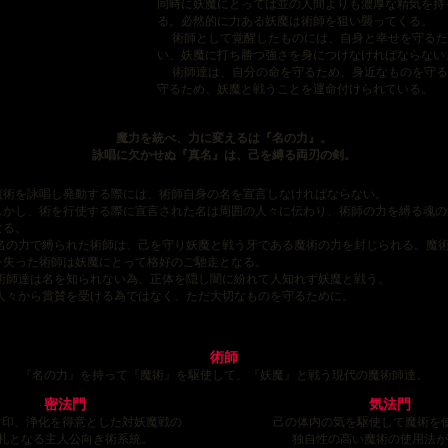
同時に妖魔にとっては並の人間よりも濃厚な精気を持
る。必然的に力ある妖魔は術師を狙い襲ってくる。
術師として覚醒したものには、自身と幸せを守るた
い、妖魔に打ち勝つ強さを身につけなければならない
術師達は、自分の命を守るため、身近なものを守る
守るため、妖魔と戦うことを運命付けられている。
魔力を統べ、力に変えるは『名の力』。
詠唱に欠かせぬ『真名』は、己を縛る両刃の剣。
術を詠唱し発動する際には、術師自身の名を宣言しなければならない。
かし、術を行使する際に宣言された名は周囲の人々に伝わり、術師の力を縛る魂の
なる。
の力で縛られた術師は、己を守り妖魔と戦う牙である魔術の力を封じられる。魔
を失った術師は妖魔にとって格好のご馳走となる。
師達は名を知られない為、正体を隠し闇に紛れて人知れず妖魔と戦う。
々から賞賛を受ける為ではなく、ただ大切なものを守るために。
術師
『名の力』を持って『魔術』を駆使して、『妖魔』と戦う現代の魔術師達。
密法門
気法門
封印、浄化を得意とした対妖魔戦の
己の体内の気を駆使して魔術を
札となる主人公向き術系統。
独自性の高い魔術の使用法が