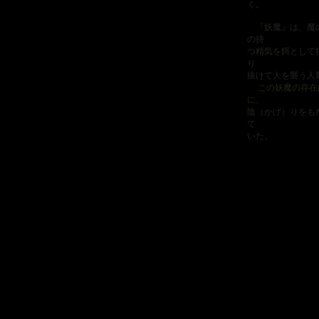
く。
『妖魔』は、魔の
の持
つ精気を餌として
り
抜けて人を襲う人
この妖魔の存在は
に、
陰（かげ）りをも
て
いた。