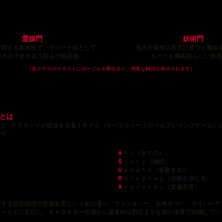
霊媒門
妖術門
に関する術系統で、サポート役として
地水火風空の五大に基づく魔術
働きのできる玄人好みの術系統。
もっとも魔術師らしい術系
（各クラスのイラストにカーソルを乗せると、簡単な解説が表示されます）
ムとは
とは、テラネッツが提供する各ＴＲＰＧ（テーブルトークロールプレイングゲーム）
です。
Ａ
ｌｌ（全ての）
Ｓ
ｔｏｒｙ（物語）
Ｕ
ｐｄａｔｅ（更新する）
Ｒ
ｏｌｅｐｌａｙ（役割を演じる）
Ａ
ｓｓｉｓｔｅｒ（支援装置）
する役割演技の支援装置という名の通り、ファンタジー、伝奇ホラー、サイバーア
ワールドに対応し、キャラクター作成から基本的な判定までを高い水準で制御してい