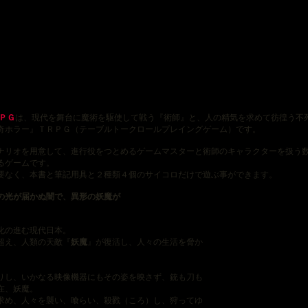
ＰＧ
は、現代を舞台に魔術を駆使して戦う『術師』と、人の精気を求めて彷徨う不
奇ホラー』ＴＲＰＧ（テーブルトークロールプレイングゲーム）です。
リオを用意して、進行役をつとめるゲームマスターと術師のキャラクターを扱う
るゲームです。
なく、本書と筆記用具と２種類４個のサイコロだけで遊ぶ事ができます。
の光が届かぬ闇で、異形の妖魔が
報化の進む現代日本。
を超え、人類の天敵『
妖魔
』が復活し、人々の生活を脅か
りし、いかなる映像機器にもその姿を映さず、銃も刀も
在、妖魔。
求め、人々を襲い、喰らい、殺戮（ころ）し、狩ってゆ