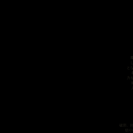
魔
し
と
名
力
術
人
破邪、
切り