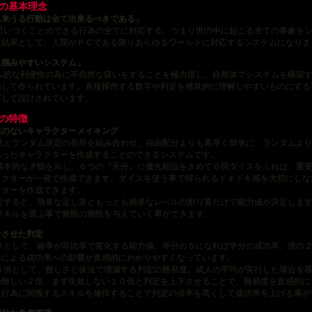
ムの基本理念
出来うる行動は全て出来るべきである」
いつくことのできる行為の全てに対応する。つまり世の中に起こる全ての事象をシ
た結果として、人間がＰＣである限りあらゆるワールドに対応するシステムになりま
に掴みやすいシステム」
的な利便性の為に不自然な扱いをすることを極力排し、自然体でシステムを構築す
指して作られています。直接操作する数字や判定を感覚的に理解しやすいものにする
ざして設計されています。
ムの特徴
駄のないキャラクターメイキング
とランダム決定の長所を組み合わせ、自由配分よりも素早く簡単に、ランダムより
あったキャラクターを作成することのできるシステムです。
本的な才能を示し、６つの『天分』に優先順位をきめて６回ダイスをふれば、重要
ラクターが一発で作成できます。ダイスを使う事で得られるドキドキ感を大切にしな
クターを作成できます。
すると、簡単な足し算ともっとも簡単なレベルの割り算だけで能力値が決定しま
キルを選ぶ事で無限の個性を与えていく事ができます。
合させた判定
として、確率が等比率で変化する能力値。半分の５になれば半分の成功率、倍の２
差による成功率への影響が直感的にわかりやすくなっています。
倍として、難しさと状況で増減する判定の難易度。成人の平均が実行した場合を基
の難しい２倍、まず失敗しない１０倍と判定を上下させることで、難易度を直感的に
は行為に関係するスキルを修得することで判定の倍率を高くして成功率を上げる事が