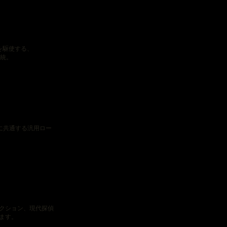
を駆使する、
統。
に共通する汎用ロー
クション、現代探偵
ます。